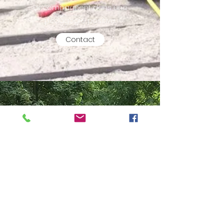
accompagnent dans une
pédagogie positive.
Contact
Accueil dans votre
Cour Imaginaire
Pour beaucoup d’écoles,
notre Jardin Imaginaire se
trouve trop loin pour être une
solution pour les parents lors
d’une journée pédagogique.