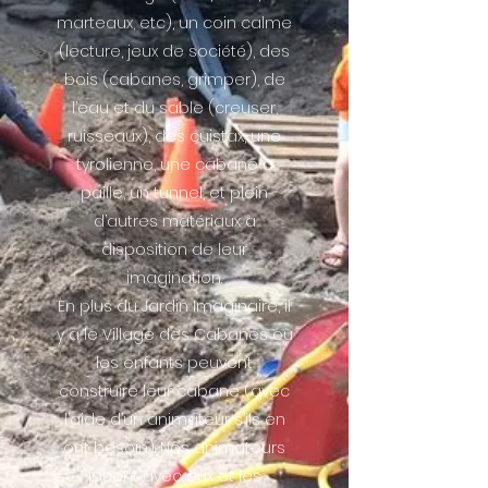
marteaux, etc), un coin calme
(lecture, jeux de société), des
bois (cabanes, grimper), de
l’eau et du sable (creuser,
ruisseaux), des cuistax, une
tyrolienne, une cabane à
paille, un tunnel, et plein
d’autres matériaux à
disposition de leur
imagination.
En plus du Jardin Imaginaire, il
y a le Village des Cabanes où
les enfants peuvent
construire leur cabane (avec
l’aide d’un animateur s’ils en
ont besoin). Nos animateurs
jouent avec eux et les